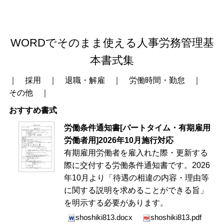
WORDでそのまま使える人事労務管理基
本書式集
｜
採用
｜
退職・解雇
｜
労働時間・勤怠
｜
その他
｜
おすすめ書式
労働条件通知書[パートタイム・有期雇用
労働者用]2026年10月施行対応
有期雇用労働者を雇入れた際・更新する
際に交付する労働条件通知書です。2026
年10月より「待遇の相違の内容・理由等
に関する説明を求めることができる旨」
を明示する必要があります。
shoshiki813.docx
shoshiki813.pdf