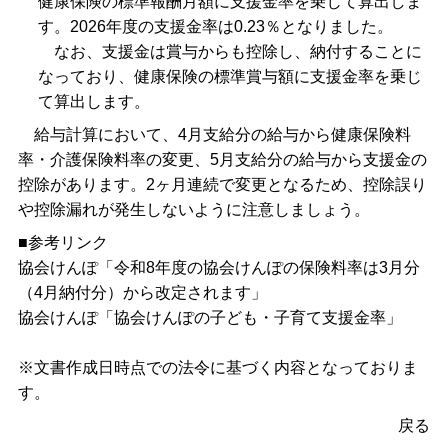
健康保険の標準報酬月額に支援金率を乗じて算出しま
す。2026年度の支援金率は0.23％となりました。
なお、支援金は賞与からも控除し、納付することに
なっており、健康保険の標準賞与額に支援金率を乗じ
て算出します。
給与計算において、4月支給分の給与から健康保険料
率・介護保険料率の変更、5月支給分の給与から支援金の
控除があります。2ヶ月連続で変更となるため、控除誤り
や控除漏れが発生しないように注意しましょう。
■参考リンク
協会けんぽ「
令和8年度の協会けんぽの保険料率は3月分
（4月納付分）から改定されます
」
協会けんぽ「
協会けんぽの子ども・子育て支援金率
」
※文書作成日時点での法令に基づく内容となっておりま
す。
戻る